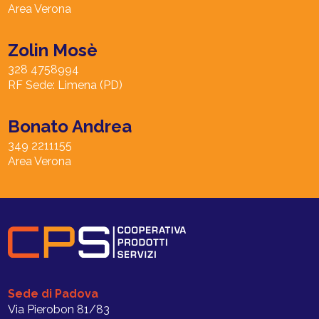
Area Verona
Zolin Mosè
328 4758994
RF Sede: Limena (PD)
Bonato Andrea
349 2211155
Area Verona
Sede di Padova
Via Pierobon 81/83