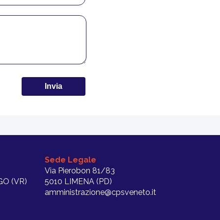
Sede Legale
Via Pierobon 81/83
O (VR)
5010 LIMENA (PD)
amministrazione@cpsveneto.it