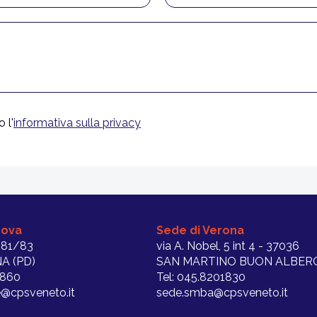
 l'
informativa sulla privacy
dova
Sede di Verona
 81/83
via A. Nobel, 5 int 4 - 37036
A (PD)
SAN MARTINO BUON ALBERG
1860
Tel: 045.8201830
@cpsveneto.it
sede.smba@cpsveneto.it