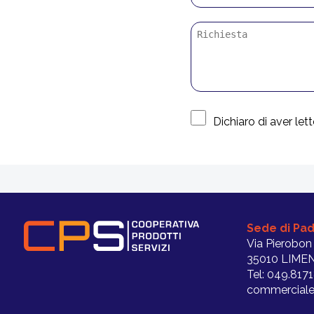
Dichiaro di aver letto
Sede di Pa
Via Pierobon
35010 LIMEN
Tel: 049.817
commerciale